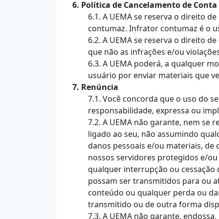
6. Política de Cancelamento de Conta
6.1. A UEMA se reserva o direito d
contumaz. Infrator contumaz é o us
6.2. A UEMA se reserva o direito de
que não as infrações e/ou violações 
6.3. A UEMA poderá, a qualquer mom
usuário por enviar materiais que v
7. Renúncia
7.1. Você concorda que o uso do ser
responsabilidade, expressa ou implí
7.2. A UEMA não garante, nem se re
ligado ao seu, não assumindo qual
danos pessoais e/ou materiais, de 
nossos servidores protegidos e/ou
qualquer interrupção ou cessação da
possam ser transmitidos para ou a
conteúdo ou qualquer perda ou dan
transmitido ou de outra forma dispo
7.3. A UEMA não garante, endossa,