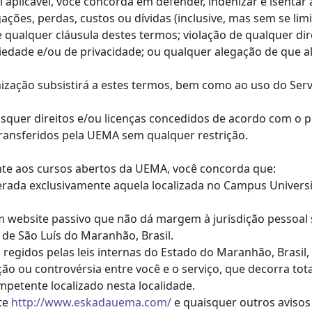
i aplicável, você concorda em defender, indenizar e isenta
gações, perdas, custos ou dívidas (inclusive, mas sem se lim
e qualquer cláusula destes termos; violação de qualquer dire
opriedade e/ou de privacidade; ou qualquer alegação de qu
nização subsistirá a estes termos, bem como ao uso do Serv
aisquer direitos e/ou licenças concedidos de acordo com o
ransferidos pela UEMA sem qualquer restrição.
ente aos cursos abertos da UEMA, você concorda que:
iderada exclusivamente aquela localizada no Campus Univer
m website passivo que não dá margem à jurisdição pessoal 
 de São Luís do Maranhão, Brasil.
o regidos pelas leis internas do Estado do Maranhão, Brasi
ção ou controvérsia entre você e o serviço, que decorra tot
petente localizado nesta localidade.
ite
http://www.eskadauema.com/
e quaisquer outros avisos