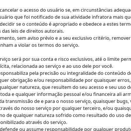
e cancelar o acesso do usuário se, em circunstâncias adequa
uário que foi notificado de sua atividade infratora mais q
 decidir se o conteúdo é apropriado e obedece a estes term
das leis de direitos autorais.
ento, sem aviso prévio e a seu exclusivo critério, remove
enham a violar os termos do serviço.
viço será por sua conta e risco exclusivos, até o limite pe
cita, relacionada ao serviço e ao uso dele por você.
sponsabiliza pela precisão ou integralidade do conteúdo de
quer obrigação e/ou responsabilidade por quaisquer erros
qualquer natureza, que resultem do seu acesso e seu uso d
 toda e qualquer informação pessoal e/ou financeira ali a
 transmissão de e para o nosso serviço, quaisquer bugs, vír
través do nosso serviço por qualquer terceiro, e/ou quais
o de qualquer natureza sofrido como resultado do uso de
nibilizado através do serviço.
 defende ou assume responsabilidade por qualquer produto