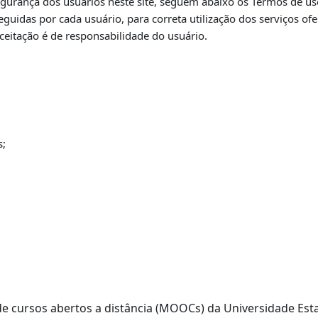
urança dos usuários neste site,
seguem abaixo os Termos de uso
guidas por cada usuário, para correta utilização dos
serviços of
ceitação é de responsabilidade do usuário.
s;
a de cursos abertos a distância (MOOCs) da Universidade E