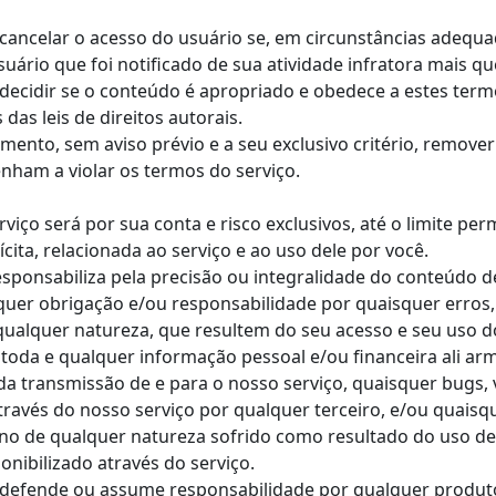
e cancelar o acesso do usuário se, em circunstâncias adequa
uário que foi notificado de sua atividade infratora mais q
 decidir se o conteúdo é apropriado e obedece a estes term
das leis de direitos autorais.
ento, sem aviso prévio e a seu exclusivo critério, remove
enham a violar os termos do serviço.
viço será por sua conta e risco exclusivos, até o limite pe
cita, relacionada ao serviço e ao uso dele por você.
sponsabiliza pela precisão ou integralidade do conteúdo de
quer obrigação e/ou responsabilidade por quaisquer erros
qualquer natureza, que resultem do seu acesso e seu uso d
 toda e qualquer informação pessoal e/ou financeira ali a
 transmissão de e para o nosso serviço, quaisquer bugs, vír
través do nosso serviço por qualquer terceiro, e/ou quais
o de qualquer natureza sofrido como resultado do uso de
nibilizado através do serviço.
 defende ou assume responsabilidade por qualquer produto