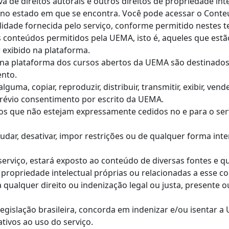
a de direitos autorais e outros direitos de propriedade inte
ê no estado em que se encontra. Você pode acessar o Cont
idade fornecida pelo serviço, conforme permitido nestes 
s conteúdos permitidos pela UEMA, isto é, aqueles que est
 exibido na plataforma.
s na plataforma dos cursos abertos da UEMA são destinado
ento.
guma, copiar, reproduzir, distribuir, transmitir, exibir, ven
prévio consentimento por escrito da UEMA.
itos que não estejam expressamente cedidos no e para o s
dar, desativar, impor restrições ou de qualquer forma inter
 serviço, estará exposto ao conteúdo de diversas fontes e 
u propriedade intelectual próprias ou relacionadas a esse c
 qualquer direito ou indenização legal ou justa, presente 
legislação brasileira, concorda em indenizar e/ou isentar 
tivos ao uso do serviço.