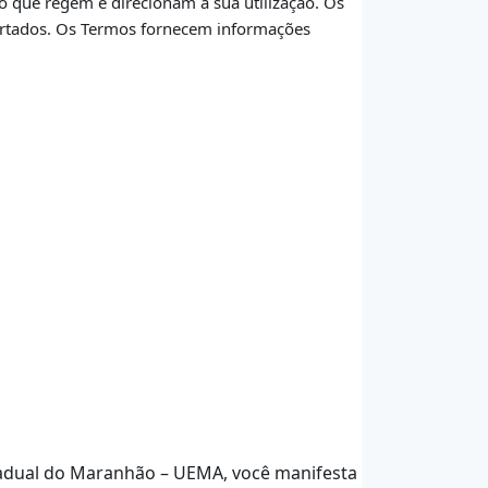
 que regem e direcionam a sua utilização. Os
ertados. Os Termos fornecem informações
stadual do Maranhão – UEMA, você manifesta