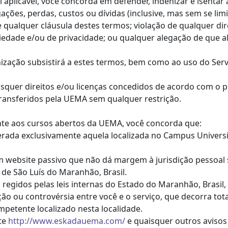
i aplicável, você concorda em defender, indenizar e isenta
gações, perdas, custos ou dívidas (inclusive, mas sem se lim
e qualquer cláusula destes termos; violação de qualquer dire
opriedade e/ou de privacidade; ou qualquer alegação de qu
nização subsistirá a estes termos, bem como ao uso do Serv
aisquer direitos e/ou licenças concedidos de acordo com o
ransferidos pela UEMA sem qualquer restrição.
ente aos cursos abertos da UEMA, você concorda que:
iderada exclusivamente aquela localizada no Campus Univer
m website passivo que não dá margem à jurisdição pessoal 
 de São Luís do Maranhão, Brasil.
o regidos pelas leis internas do Estado do Maranhão, Brasi
ção ou controvérsia entre você e o serviço, que decorra tot
petente localizado nesta localidade.
ite
http://www.eskadauema.com/
e quaisquer outros avisos