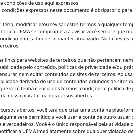
e condições de uso aqui expressos.
 e condições expressos neste documento é obrigatório para
critério, modificar e/ou revisar estes termos a qualquer 
 Embora a UEMA se comprometa a avisar você sempre que m
eriodicamente, a fim de se manter atualizado. Nada nestes
erceiros.
er links para websites de terceiros que não pertencem ne
bilidade pelo conteúdo, políticas de privacidade e/ou práti
ensurar, nem editar conteúdos de sites de terceiros. Ao usa
ilidade derivada do uso de conteúdos oriundos de sites de
ue você tenha ciência dos termos, condições e política de 
o da nossa plataforma dos cursos abertos.
 cursos abertos, você terá que criar uma conta na platafo
lguma será permitido a você usar a conta de outro usuário
 e verdadeiros. Você é o único responsável pela atividade
notificar a UEMA imediatamente sobre qualquer violação d