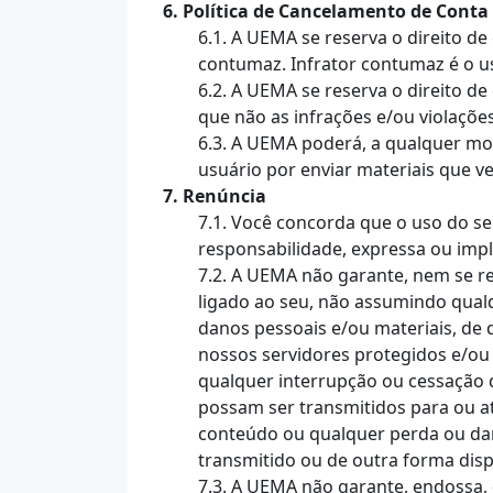
6. Política de Cancelamento de Conta
6.1. A UEMA se reserva o direito d
contumaz. Infrator contumaz é o us
6.2. A UEMA se reserva o direito de
que não as infrações e/ou violações 
6.3. A UEMA poderá, a qualquer mom
usuário por enviar materiais que v
7. Renúncia
7.1. Você concorda que o uso do ser
responsabilidade, expressa ou implí
7.2. A UEMA não garante, nem se re
ligado ao seu, não assumindo qual
danos pessoais e/ou materiais, de 
nossos servidores protegidos e/ou
qualquer interrupção ou cessação da
possam ser transmitidos para ou a
conteúdo ou qualquer perda ou dan
transmitido ou de outra forma dispo
7.3. A UEMA não garante, endossa,