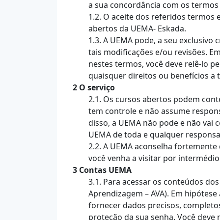
a sua concordância com os termos 
1.2. O aceite dos referidos termos
abertos da UEMA- Eskada.
1.3. A UEMA pode, a seu exclusivo 
tais modificações e/ou revisões.
nestes termos, você deve relê-lo p
quaisquer direitos ou benefícios a t
2 O serviço
2.1. Os cursos abertos podem cont
tem controle e não assume responsa
disso, a UEMA não pode e não vai c
UEMA de toda e qualquer responsab
2.2. A UEMA aconselha fortemente q
você venha a visitar por intermédi
3 Contas UEMA
3.1. Para acessar os conteúdos dos
Aprendizagem – AVA). Em hipótese a
fornecer dados precisos, completos
proteção da sua senha. Você deve 