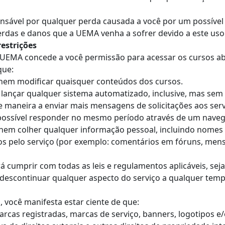
nsável por qualquer perda causada a você por um possível 
erdas e danos que a UEMA venha a sofrer devido a este uso
restrições
a UEMA concede a você permissão para acessar os cursos ab
que:
, nem modificar quaisquer conteúdos dos cursos.
ançar qualquer sistema automatizado, inclusive, mas sem se
e maneira a enviar mais mensagens de solicitações aos s
ssível responder no mesmo período através de um naveg
nem colher qualquer informação pessoal, incluindo nomes de
 pelo serviço (por exemplo: comentários em fóruns, mensag
erá cumprir com todas as leis e regulamentos aplicáveis, sej
e descontinuar qualquer aspecto do serviço a qualquer temp
o, você manifesta estar ciente de que:
arcas registradas, marcas de serviço, banners, logotipos 