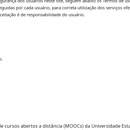
urança dos usuários neste site,
seguem abaixo os Termos de uso
guidas por cada usuário, para correta utilização dos
serviços of
ceitação é de responsabilidade do usuário.
s;
a de cursos abertos a distância (MOOCs) da Universidade E