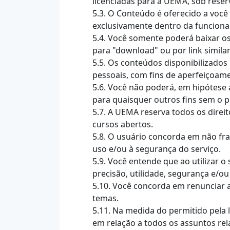
licenciadas para a UEMA, sob reserv
5.3. O Conteúdo é oferecido a voc
exclusivamente dentro da funcional
5.4. Você somente poderá baixar o
para "download" ou por link similar
5.5. Os conteúdos disponibilizado
pessoais, com fins de aperfeiçoam
5.6. Você não poderá, em hipótese al
para quaisquer outros fins sem o 
5.7. A UEMA reserva todos os dire
cursos abertos.
5.8. O usuário concorda em não frau
uso e/ou à segurança do serviço.
5.9. Você entende que ao utilizar o
precisão, utilidade, segurança e/o
5.10. Você concorda em renunciar a
temas.
5.11. Na medida do permitido pela 
em relação a todos os assuntos rela