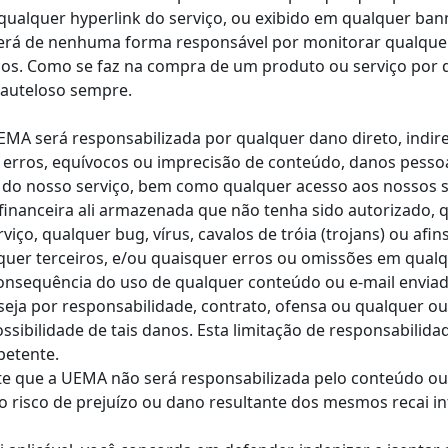
 qualquer hyperlink do serviço, ou exibido em qualquer ban
será de nenhuma forma responsável por monitorar qualque
iços. Como se faz na compra de um produto ou serviço por
cauteloso sempre.
A será responsabilizada por qualquer dano direto, indireto
 erros, equívocos ou imprecisão de conteúdo, danos pessoa
o do nosso serviço, bem como qualquer acesso aos nossos s
financeira ali armazenada que não tenha sido autorizado, 
iço, qualquer bug, vírus, cavalos de tróia (trojans) ou afi
squer terceiros, e/ou quaisquer erros ou omissões em qua
onsequência do uso de qualquer conteúdo ou e-mail enviad
, seja por responsabilidade, contrato, ofensa ou qualquer o
possibilidade de tais danos. Esta limitação de responsabili
petente.
te que a UEMA não será responsabilizada pelo conteúdo ou 
e o risco de prejuízo ou dano resultante dos mesmos recai i