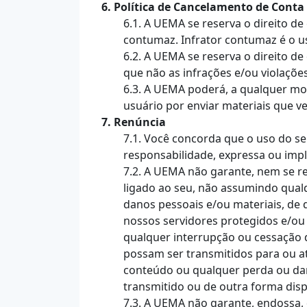
6. Política de Cancelamento de Conta
6.1. A UEMA se reserva o direito d
contumaz. Infrator contumaz é o us
6.2. A UEMA se reserva o direito de
que não as infrações e/ou violações 
6.3. A UEMA poderá, a qualquer mom
usuário por enviar materiais que v
7. Renúncia
7.1. Você concorda que o uso do ser
responsabilidade, expressa ou implí
7.2. A UEMA não garante, nem se re
ligado ao seu, não assumindo qual
danos pessoais e/ou materiais, de 
nossos servidores protegidos e/ou
qualquer interrupção ou cessação da
possam ser transmitidos para ou a
conteúdo ou qualquer perda ou dan
transmitido ou de outra forma dispo
7.3. A UEMA não garante, endossa,