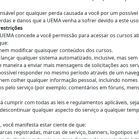
nsável por qualquer perda causada a você por um possível 
erdas e danos que a UEMA venha a sofrer devido a este uso
restrições
a UEMA concede a você permissão para acessar os cursos ab
que:
, nem modificar quaisquer conteúdos dos cursos.
ançar qualquer sistema automatizado, inclusive, mas sem se
e maneira a enviar mais mensagens de solicitações aos s
ssível responder no mesmo período através de um naveg
nem colher qualquer informação pessoal, incluindo nomes de
 pelo serviço (por exemplo: comentários em fóruns, mensag
erá cumprir com todas as leis e regulamentos aplicáveis, sej
e descontinuar qualquer aspecto do serviço a qualquer temp
o, você manifesta estar ciente de que:
arcas registradas, marcas de serviço, banners, logotipos 