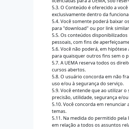
licenciadas para a UEMA, sob reserv
5.3. O Conteúdo é oferecido a voc
exclusivamente dentro da funcional
5.4. Você somente poderá baixar o
para "download" ou por link similar
5.5. Os conteúdos disponibilizado
pessoais, com fins de aperfeiçoam
5.6. Você não poderá, em hipótese al
para quaisquer outros fins sem o 
5.7. A UEMA reserva todos os dire
cursos abertos.
5.8. O usuário concorda em não frau
uso e/ou à segurança do serviço.
5.9. Você entende que ao utilizar o
precisão, utilidade, segurança e/o
5.10. Você concorda em renunciar a
temas.
5.11. Na medida do permitido pela 
em relação a todos os assuntos rela