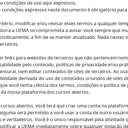
e condições de uso aqui expressos.
 e condições expressos neste documento é obrigatório para
critério, modificar e/ou revisar estes termos a qualquer 
 Embora a UEMA se comprometa a avisar você sempre que m
eriodicamente, a fim de se manter atualizado. Nada nestes
erceiros.
er links para websites de terceiros que não pertencem ne
bilidade pelo conteúdo, políticas de privacidade e/ou práti
ensurar, nem editar conteúdos de sites de terceiros. Ao usa
ilidade derivada do uso de conteúdos oriundos de sites de
ue você tenha ciência dos termos, condições e política de 
o da nossa plataforma dos cursos abertos.
 cursos abertos, você terá que criar uma conta na platafo
lguma será permitido a você usar a conta de outro usuário
 e verdadeiros. Você é o único responsável pela atividade
notificar a UEMA imediatamente sobre qualquer violação d