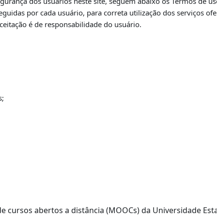
urança dos usuários neste site,
seguem abaixo os Termos de uso
guidas por cada usuário, para correta utilização dos
serviços of
ceitação é de responsabilidade do usuário.
s;
a de cursos abertos a distância (MOOCs) da Universidade E