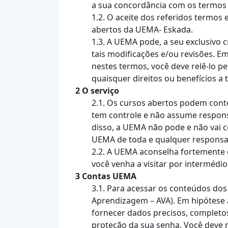
a sua concordância com os termos 
1.2. O aceite dos referidos termos
abertos da UEMA- Eskada.
1.3. A UEMA pode, a seu exclusivo 
tais modificações e/ou revisões.
nestes termos, você deve relê-lo p
quaisquer direitos ou benefícios a t
2 O serviço
2.1. Os cursos abertos podem cont
tem controle e não assume responsa
disso, a UEMA não pode e não vai c
UEMA de toda e qualquer responsab
2.2. A UEMA aconselha fortemente q
você venha a visitar por intermédi
3 Contas UEMA
3.1. Para acessar os conteúdos dos
Aprendizagem – AVA). Em hipótese a
fornecer dados precisos, completos
proteção da sua senha. Você deve 