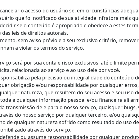
e cancelar o acesso do usuário se, em circunstâncias adequa
uário que foi notificado de sua atividade infratora mais q
 decidir se o conteúdo é apropriado e obedece a estes term
das leis de direitos autorais.
ento, sem aviso prévio e a seu exclusivo critério, remove
enham a violar os termos do serviço.
viço será por sua conta e risco exclusivos, até o limite pe
cita, relacionada ao serviço e ao uso dele por você.
sponsabiliza pela precisão ou integralidade do conteúdo de
quer obrigação e/ou responsabilidade por quaisquer erros
qualquer natureza, que resultem do seu acesso e seu uso d
 toda e qualquer informação pessoal e/ou financeira ali a
 transmissão de e para o nosso serviço, quaisquer bugs, vír
través do nosso serviço por qualquer terceiro, e/ou quais
o de qualquer natureza sofrido como resultado do uso de
nibilizado através do serviço.
 defende ou assume responsabilidade por qualquer produto