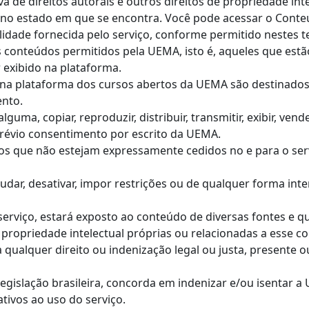
a de direitos autorais e outros direitos de propriedade inte
ê no estado em que se encontra. Você pode acessar o Cont
idade fornecida pelo serviço, conforme permitido nestes 
s conteúdos permitidos pela UEMA, isto é, aqueles que est
 exibido na plataforma.
s na plataforma dos cursos abertos da UEMA são destinado
ento.
guma, copiar, reproduzir, distribuir, transmitir, exibir, ven
prévio consentimento por escrito da UEMA.
itos que não estejam expressamente cedidos no e para o s
dar, desativar, impor restrições ou de qualquer forma inter
 serviço, estará exposto ao conteúdo de diversas fontes e 
u propriedade intelectual próprias ou relacionadas a esse c
 qualquer direito ou indenização legal ou justa, presente 
legislação brasileira, concorda em indenizar e/ou isentar 
tivos ao uso do serviço.