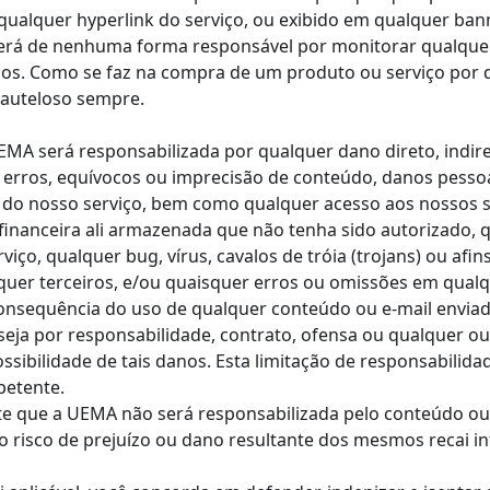
 qualquer hyperlink do serviço, ou exibido em qualquer ban
será de nenhuma forma responsável por monitorar qualque
iços. Como se faz na compra de um produto ou serviço por
cauteloso sempre.
A será responsabilizada por qualquer dano direto, indireto
 erros, equívocos ou imprecisão de conteúdo, danos pessoa
o do nosso serviço, bem como qualquer acesso aos nossos s
financeira ali armazenada que não tenha sido autorizado, 
iço, qualquer bug, vírus, cavalos de tróia (trojans) ou afi
squer terceiros, e/ou quaisquer erros ou omissões em qua
onsequência do uso de qualquer conteúdo ou e-mail enviad
, seja por responsabilidade, contrato, ofensa ou qualquer o
possibilidade de tais danos. Esta limitação de responsabili
petente.
te que a UEMA não será responsabilizada pelo conteúdo ou 
e o risco de prejuízo ou dano resultante dos mesmos recai i