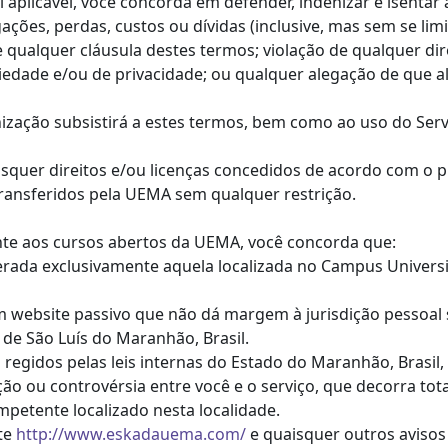
i aplicável, você concorda em defender, indenizar e isenta
gações, perdas, custos ou dívidas (inclusive, mas sem se lim
e qualquer cláusula destes termos; violação de qualquer dire
opriedade e/ou de privacidade; ou qualquer alegação de qu
nização subsistirá a estes termos, bem como ao uso do Serv
aisquer direitos e/ou licenças concedidos de acordo com o
ransferidos pela UEMA sem qualquer restrição.
ente aos cursos abertos da UEMA, você concorda que:
iderada exclusivamente aquela localizada no Campus Univer
m website passivo que não dá margem à jurisdição pessoal 
 de São Luís do Maranhão, Brasil.
o regidos pelas leis internas do Estado do Maranhão, Brasi
ção ou controvérsia entre você e o serviço, que decorra tot
petente localizado nesta localidade.
ite
http://www.eskadauema.com/
e quaisquer outros avisos