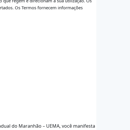
 que regem e direcionam a sua utilização. Os
ertados. Os Termos fornecem informações
stadual do Maranhão – UEMA, você manifesta