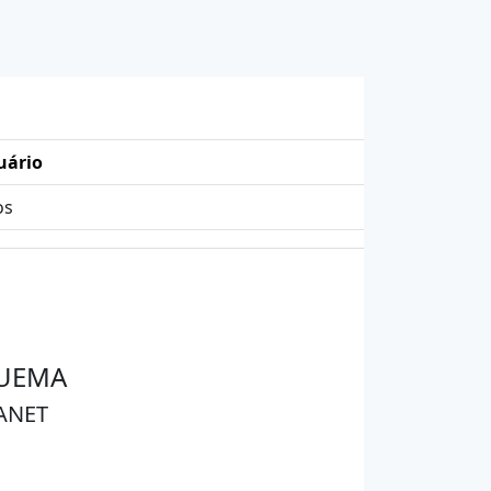
uário
os
 UEMA
ANET