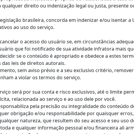
 qualquer direito ou indenização legal ou justa, presente 
legislação brasileira, concorda em indenizar e/ou isentar 
tivos ao uso do serviço.
e cancelar o acesso do usuário se, em circunstâncias adequa
uário que foi notificado de sua atividade infratora mais q
 decidir se o conteúdo é apropriado e obedece a estes term
das leis de direitos autorais.
ento, sem aviso prévio e a seu exclusivo critério, remove
enham a violar os termos do serviço.
viço será por sua conta e risco exclusivos, até o limite pe
cita, relacionada ao serviço e ao uso dele por você.
sponsabiliza pela precisão ou integralidade do conteúdo de
quer obrigação e/ou responsabilidade por quaisquer erros
qualquer natureza, que resultem do seu acesso e seu uso d
 toda e qualquer informação pessoal e/ou financeira ali a