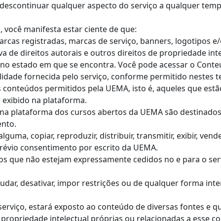
e descontinuar qualquer aspecto do serviço a qualquer temp
o, você manifesta estar ciente de que:
arcas registradas, marcas de serviço, banners, logotipos 
a de direitos autorais e outros direitos de propriedade inte
ê no estado em que se encontra. Você pode acessar o Cont
idade fornecida pelo serviço, conforme permitido nestes 
s conteúdos permitidos pela UEMA, isto é, aqueles que est
 exibido na plataforma.
s na plataforma dos cursos abertos da UEMA são destinado
ento.
guma, copiar, reproduzir, distribuir, transmitir, exibir, ven
prévio consentimento por escrito da UEMA.
itos que não estejam expressamente cedidos no e para o s
dar, desativar, impor restrições ou de qualquer forma inter
 serviço, estará exposto ao conteúdo de diversas fontes e 
u propriedade intelectual próprias ou relacionadas a esse c