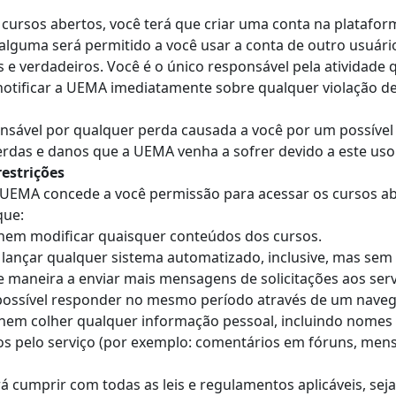
 cursos abertos, você terá que criar uma conta na platafo
lguma será permitido a você usar a conta de outro usuário
 e verdadeiros. Você é o único responsável pela atividade
notificar a UEMA imediatamente sobre qualquer violação d
nsável por qualquer perda causada a você por um possível 
erdas e danos que a UEMA venha a sofrer devido a este uso
restrições
a UEMA concede a você permissão para acessar os cursos ab
que:
, nem modificar quaisquer conteúdos dos cursos.
ançar qualquer sistema automatizado, inclusive, mas sem se
e maneira a enviar mais mensagens de solicitações aos s
ssível responder no mesmo período através de um naveg
nem colher qualquer informação pessoal, incluindo nomes de
 pelo serviço (por exemplo: comentários em fóruns, mensag
erá cumprir com todas as leis e regulamentos aplicáveis, sej