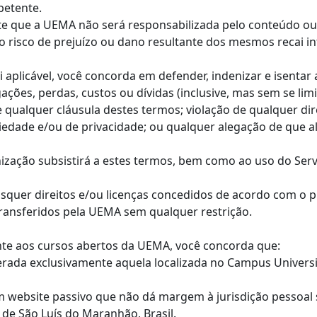
petente.
te que a UEMA não será responsabilizada pelo conteúdo ou 
e o risco de prejuízo ou dano resultante dos mesmos recai i
i aplicável, você concorda em defender, indenizar e isenta
gações, perdas, custos ou dívidas (inclusive, mas sem se lim
e qualquer cláusula destes termos; violação de qualquer dire
opriedade e/ou de privacidade; ou qualquer alegação de qu
nização subsistirá a estes termos, bem como ao uso do Serv
aisquer direitos e/ou licenças concedidos de acordo com o
ransferidos pela UEMA sem qualquer restrição.
ente aos cursos abertos da UEMA, você concorda que:
iderada exclusivamente aquela localizada no Campus Univer
m website passivo que não dá margem à jurisdição pessoal 
 de São Luís do Maranhão, Brasil.