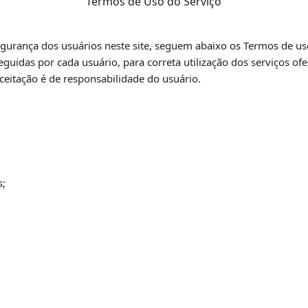
Termos de Uso do Serviço
urança dos usuários neste site,
seguem abaixo os Termos de uso
guidas por cada usuário, para correta utilização dos
serviços of
ceitação é de responsabilidade do usuário.
s;