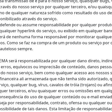
 transmissão de e para o nosso serviço, quaisquer bugs, vír
través do nosso serviço por qualquer terceiro, e/ou quais
o de qualquer natureza sofrido como resultado do uso de
nibilizado através do serviço.
 defende ou assume responsabilidade por qualquer produto
 qualquer hyperlink do serviço, ou exibido em qualquer ban
será de nenhuma forma responsável por monitorar qualque
iços. Como se faz na compra de um produto ou serviço por
cauteloso sempre.
A será responsabilizada por qualquer dano direto, indireto
 erros, equívocos ou imprecisão de conteúdo, danos pessoa
o do nosso serviço, bem como qualquer acesso aos nossos s
financeira ali armazenada que não tenha sido autorizado, 
iço, qualquer bug, vírus, cavalos de tróia (trojans) ou afi
squer terceiros, e/ou quaisquer erros ou omissões em qua
onsequência do uso de qualquer conteúdo ou e-mail enviad
, seja por responsabilidade, contrato, ofensa ou qualquer o
possibilidade de tais danos. Esta limitação de responsabili