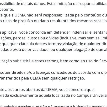
possibilidade de tais danos. Esta limitação de responsabili
petente.
te que a UEMA não será responsabilizada pelo conteúdo ou 
e o risco de prejuízo ou dano resultante dos mesmos recai i
i aplicável, você concorda em defender, indenizar e isenta
gações, perdas, custos ou dívidas (inclusive, mas sem se lim
e qualquer cláusula destes termos; violação de qualquer dire
opriedade e/ou de privacidade; ou qualquer alegação de qu
nização subsistirá a estes termos, bem como ao uso do Serv
aisquer direitos e/ou licenças concedidos de acordo com o
ransferidos pela UEMA sem qualquer restrição.
ente aos cursos abertos da UEMA, você concorda que:
iderada exclusivamente aquela localizada no Campus Univer
m website passivo que não dá margem à jurisdição pessoal 