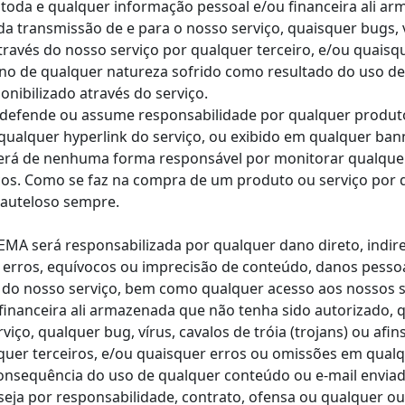
 toda e qualquer informação pessoal e/ou financeira ali a
 transmissão de e para o nosso serviço, quaisquer bugs, vír
través do nosso serviço por qualquer terceiro, e/ou quais
o de qualquer natureza sofrido como resultado do uso de
nibilizado através do serviço.
 defende ou assume responsabilidade por qualquer produto
 qualquer hyperlink do serviço, ou exibido em qualquer ban
será de nenhuma forma responsável por monitorar qualque
iços. Como se faz na compra de um produto ou serviço por
cauteloso sempre.
A será responsabilizada por qualquer dano direto, indireto
 erros, equívocos ou imprecisão de conteúdo, danos pessoa
o do nosso serviço, bem como qualquer acesso aos nossos s
financeira ali armazenada que não tenha sido autorizado, 
iço, qualquer bug, vírus, cavalos de tróia (trojans) ou afi
squer terceiros, e/ou quaisquer erros ou omissões em qua
onsequência do uso de qualquer conteúdo ou e-mail enviad
, seja por responsabilidade, contrato, ofensa ou qualquer o