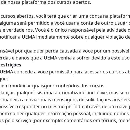
o da nossa plataforma dos cursos abertos.
 cursos abertos, você terá que criar uma conta na platafo
lguma será permitido a você usar a conta de outro usuário
 e verdadeiros. Você é o único responsável pela atividade
notificar a UEMA imediatamente sobre qualquer violação d
nsável por qualquer perda causada a você por um possível 
erdas e danos que a UEMA venha a sofrer devido a este uso
restrições
a UEMA concede a você permissão para acessar os cursos ab
que:
, nem modificar quaisquer conteúdos dos cursos.
ançar qualquer sistema automatizado, inclusive, mas sem se
e maneira a enviar mais mensagens de solicitações aos s
ssível responder no mesmo período através de um naveg
nem colher qualquer informação pessoal, incluindo nomes de
 pelo serviço (por exemplo: comentários em fóruns, mensag