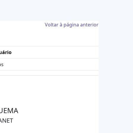
Voltar à página anterior
uário
os
 UEMA
ANET