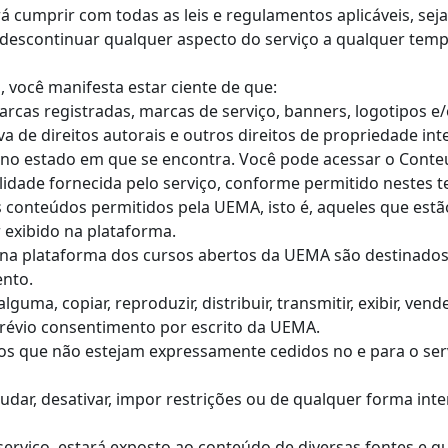
erá cumprir com todas as leis e regulamentos aplicáveis, sej
e descontinuar qualquer aspecto do serviço a qualquer temp
o, você manifesta estar ciente de que:
arcas registradas, marcas de serviço, banners, logotipos 
a de direitos autorais e outros direitos de propriedade inte
ê no estado em que se encontra. Você pode acessar o Cont
idade fornecida pelo serviço, conforme permitido nestes 
s conteúdos permitidos pela UEMA, isto é, aqueles que est
 exibido na plataforma.
s na plataforma dos cursos abertos da UEMA são destinado
ento.
guma, copiar, reproduzir, distribuir, transmitir, exibir, ven
prévio consentimento por escrito da UEMA.
itos que não estejam expressamente cedidos no e para o s
dar, desativar, impor restrições ou de qualquer forma inter
 serviço, estará exposto ao conteúdo de diversas fontes e 