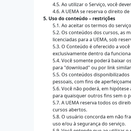
4.5. Ao utilizar o Serviço, você dev
4.6. A UEMA se reserva o direito d
5. Uso do conteúdo – restrições
5.1. Ao aceitar os termos do serviç
5.2. Os conteúdos dos cursos, as m
licenciadas para a UEMA, sob reserv
5.3. O Conteúdo é oferecido a voc
exclusivamente dentro da funcional
5.4. Você somente poderá baixar o
para "download" ou por link similar
5.5. Os conteúdos disponibilizado
pessoais, com fins de aperfeiçoam
5.6. Você não poderá, em hipótese al
para quaisquer outros fins sem o 
5.7. A UEMA reserva todos os dire
cursos abertos.
5.8. O usuário concorda em não frau
uso e/ou à segurança do serviço.
5.9. Você entende que ao utilizar o