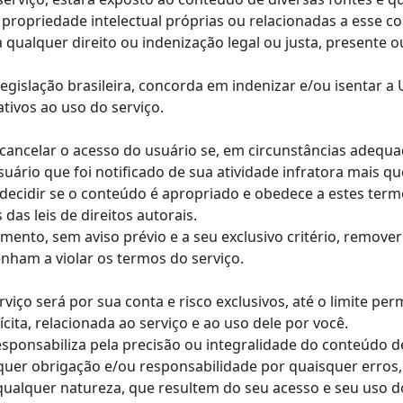
u propriedade intelectual próprias ou relacionadas a esse c
 qualquer direito ou indenização legal ou justa, presente 
legislação brasileira, concorda em indenizar e/ou isentar 
tivos ao uso do serviço.
e cancelar o acesso do usuário se, em circunstâncias adequa
uário que foi notificado de sua atividade infratora mais q
 decidir se o conteúdo é apropriado e obedece a estes term
das leis de direitos autorais.
ento, sem aviso prévio e a seu exclusivo critério, remove
enham a violar os termos do serviço.
viço será por sua conta e risco exclusivos, até o limite pe
cita, relacionada ao serviço e ao uso dele por você.
sponsabiliza pela precisão ou integralidade do conteúdo de
quer obrigação e/ou responsabilidade por quaisquer erros
qualquer natureza, que resultem do seu acesso e seu uso d