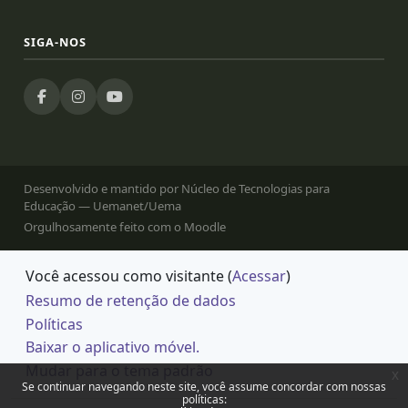
SIGA-NOS
Desenvolvido e mantido por Núcleo de Tecnologias para
Educação — Uemanet/Uema
Orgulhosamente feito com o Moodle
Você acessou como visitante (
Acessar
)
Resumo de retenção de dados
Políticas
Baixar o aplicativo móvel.
Mudar para o tema padrão
x
Se continuar navegando neste site, você assume concordar com nossas
políticas: