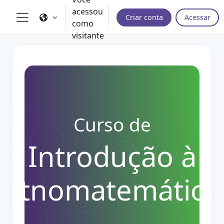
Ir para o conteúdo principal
acessou
Criar conta
Acessar
como
Painel lateral
visitante
Curso de
Introdução à
Etnomatemática