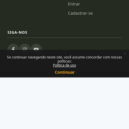
Entrar
Cadastrar-se
SIGA-NOS
x
Se continuar navegando neste site, você assume concordar com nossas
políticas:
Política de uso
Continuar
Desenvolvido e mantido por Núcleo de Tecnologias para
Educação — Uemanet/Uema
Orgulhosamente feito com o Moodle
Você ainda não se identificou. (
Acessar
)
Resumo de retenção de dados
Políticas
Baixar o aplicativo móvel.