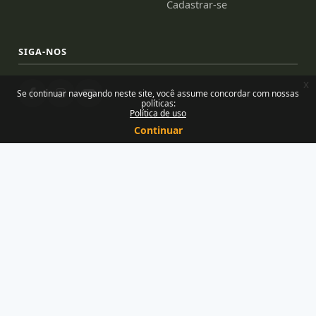
Cadastrar-se
SIGA-NOS
x
Se continuar navegando neste site, você assume concordar com nossas
políticas:
Política de uso
Continuar
Desenvolvido e mantido por Núcleo de Tecnologias para
Educação — Uemanet/Uema
Orgulhosamente feito com o Moodle
Você ainda não se identificou. (
Acessar
)
Resumo de retenção de dados
Políticas
Baixar o aplicativo móvel.
Mudar para o tema padrão