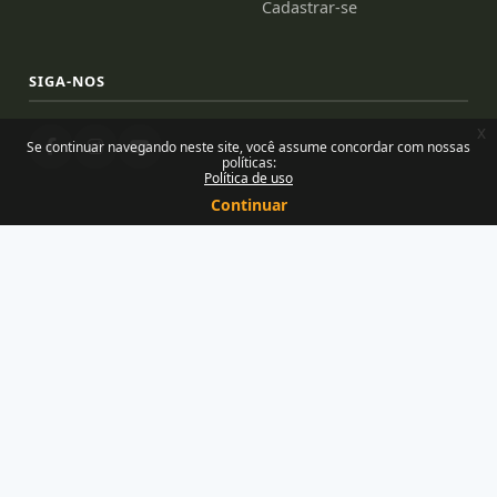
Cadastrar-se
SIGA-NOS
x
Se continuar navegando neste site, você assume concordar com nossas
políticas:
Política de uso
Continuar
Desenvolvido e mantido por Núcleo de Tecnologias para
Educação — Uemanet/Uema
Orgulhosamente feito com o Moodle
Você ainda não se identificou. (
Acessar
)
Resumo de retenção de dados
Políticas
Baixar o aplicativo móvel.
Mudar para o tema padrão