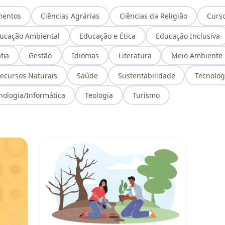
mentos
Ciências Agrárias
Ciências da Religião
Curs
ucação Ambiental
Educação e Ética
Educação Inclusiva
fia
Gestão
Idiomas
Literatura
Meio Ambiente
ecursos Naturais
Saúde
Sustentabilidade
Tecnolog
nologia/Informática
Teologia
Turismo
ersidade
Restauração Ecológica e Sistemas Agroflorestais