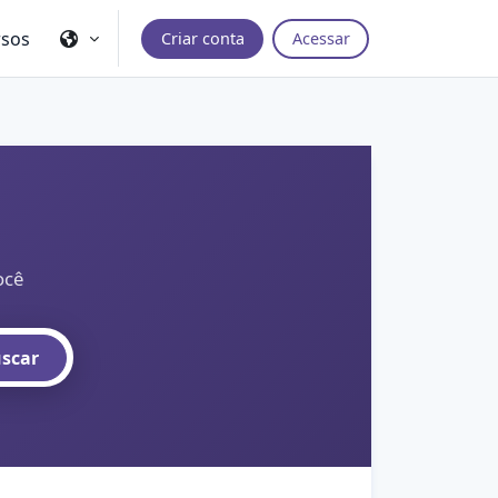
rsos
Criar conta
Acessar
ocê
scar