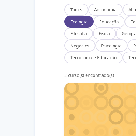
Todos
Agronomia
Ali
Ecologia
Educação
Ed
Filosofia
Física
Geogra
Negócios
Psicologia
R
Tecnologia e Educação
Tec
2 curso(s) encontrado(s)
Abelhas: As Guardiãs da Biodiv