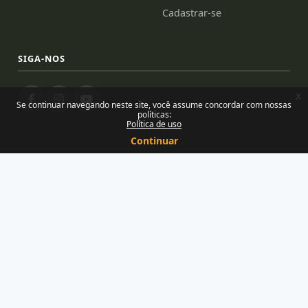
Cadastrar-se
SIGA-NOS
x
Se continuar navegando neste site, você assume concordar com nossas
políticas:
Política de uso
Continuar
Desenvolvido e mantido por Núcleo de Tecnologias para
Educação — Uemanet/Uema
Orgulhosamente feito com o Moodle
Você ainda não se identificou. (
Acessar
)
Resumo de retenção de dados
Políticas
Baixar o aplicativo móvel.
Mudar para o tema padrão