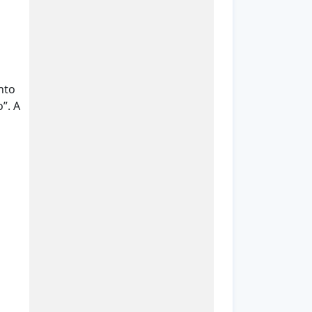
nto
”. A