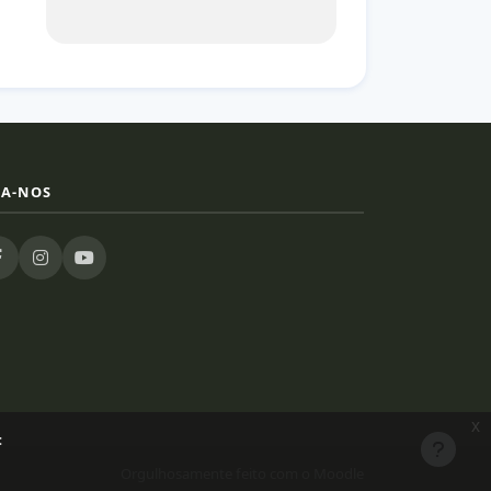
GA-NOS
x
:
Orgulhosamente feito com o Moodle