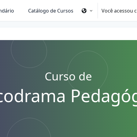
Você acessou c
ndário
Catálogo de Cursos
Curso de
codrama Pedagó