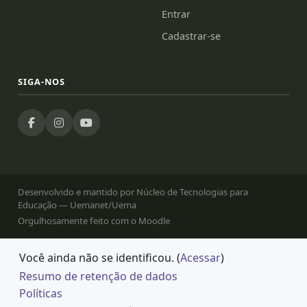
Entrar
Cadastrar-se
SIGA-NOS
Desenvolvido e mantido por Núcleo de Tecnologias para
Educação — Uemanet/Uema
Orgulhosamente feito com o Moodle
Você ainda não se identificou. (
Acessar
)
Resumo de retenção de dados
Políticas