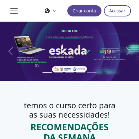
Ir para o conteúdo principal
Criar conta
Acessar
Painel lateral
Previous
Next
temos o curso certo para
as suas necessidades!
RECOMENDAÇÕES
DA SEMANA