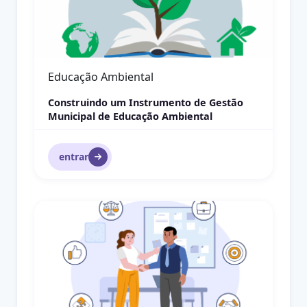
Gestão
Logística Reversa
entrar
Libras
x
Se continuar navegando neste site, você assume concordar com nossas
políticas:
Política de uso
Continuar