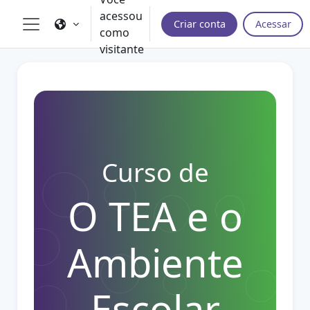
Ir para o conteúdo principal
acessou
Criar conta
Acessar
como
Painel lateral
visitante
Curso de
O TEA e o
Ambiente
Escolar