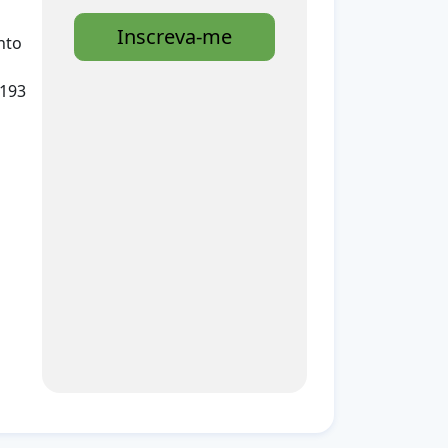
Inscreva-me
nto
 193