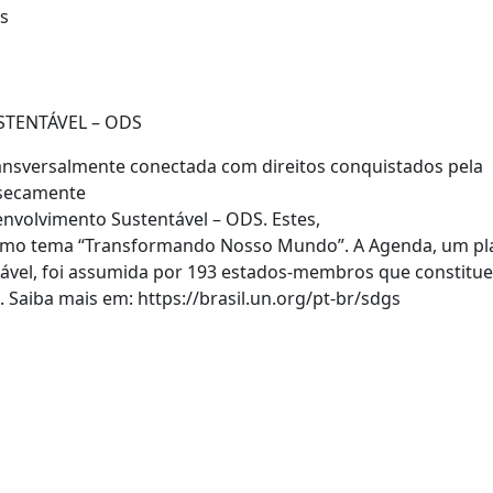
s
TENTÁVEL – ODS
transversalmente conectada com direitos
conquistados pela
nsecamente
nvolvimento Sustentável – ODS. Estes,
como tema “Transformando Nosso
Mundo”. A Agenda, um pl
vel, foi
assumida por 193 estados-membros que constitu
Saiba mais em: https://brasil.un.org/pt-br/sdgs