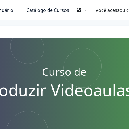
Você acessou c
ndário
Catálogo de Cursos
Curso de
duzir Videoaula