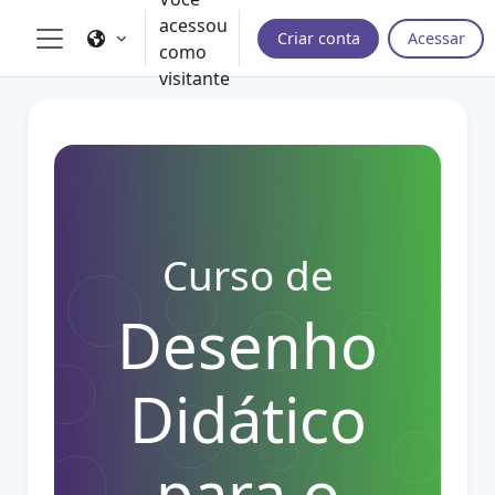
Ir para o conteúdo principal
acessou
Criar conta
Acessar
como
Painel lateral
visitante
Curso de
Desenho
Didático
para o