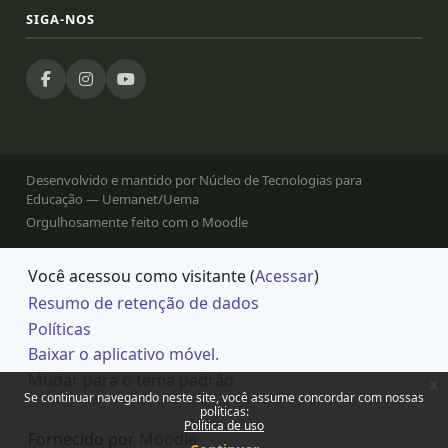
SIGA-NOS
Desenvolvido e mantido por Núcleo de Tecnologias para
Educação — Uemanet/Uema
Orgulhosamente feito com o Moodle
Você acessou como visitante (
Acessar
)
Resumo de retenção de dados
Políticas
Baixar o aplicativo móvel.
Mudar para o tema padrão
x
Se continuar navegando neste site, você assume concordar com nossas
políticas:
Política de uso
Fornecido por
Moodle