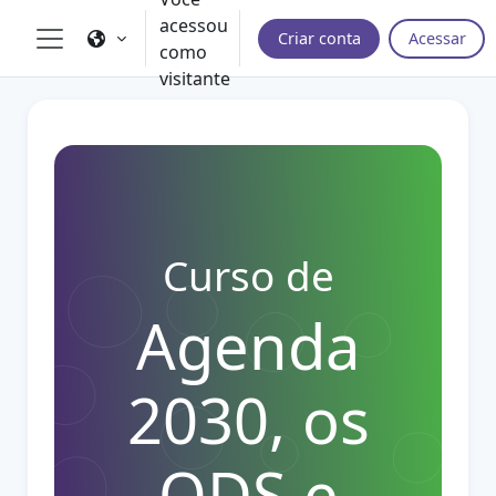
Ir para o conteúdo principal
acessou
Criar conta
Acessar
como
Painel lateral
visitante
Curso de
Agenda
2030, os
ODS e