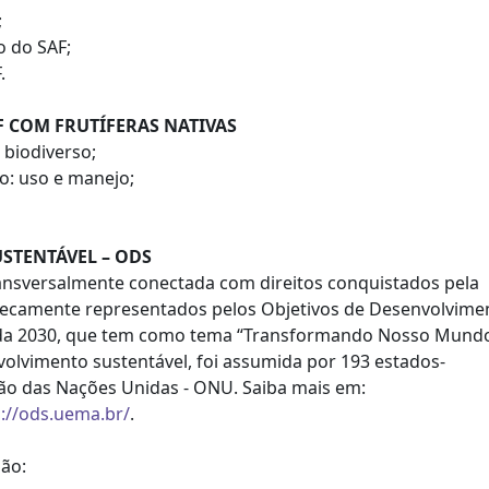
;
o do SAF;
.
F COM FRUTÍFERAS NATIVAS
biodiverso;
so: uso e manejo;
STENTÁVEL – ODS
transversalmente conectada com direitos
conquistados pela
nsecamente
representados pelos Objetivos de Desenvolvime
da 2030, que tem como tema “Transformando Nosso
Mundo
olvimento sustentável, foi
assumida por 193 estados-
ão das
Nações Unidas - ONU. Saiba mais em:
s://ods.uema.br/
.
ão: