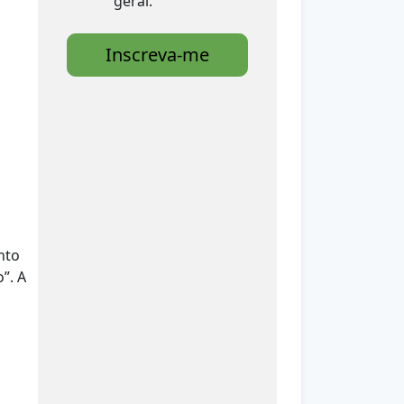
geral.
Inscreva-me
nto
”. A