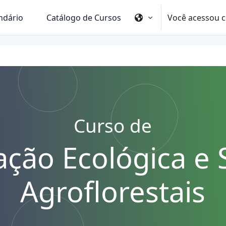
Você acessou c
ndário
Catálogo de Cursos
Curso de
ação Ecológica e 
Agroflorestais