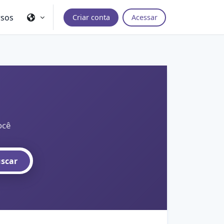
rsos
Criar conta
Acessar
ocê
scar