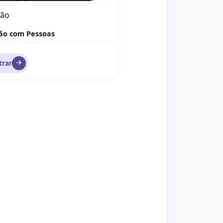
tão
ão com Pessoas
trar