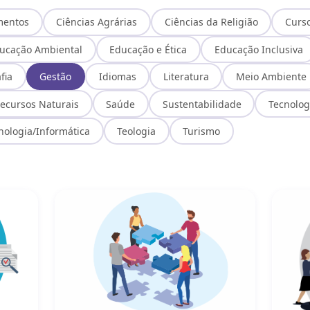
mentos
Ciências Agrárias
Ciências da Religião
Curs
ucação Ambiental
Educação e Ética
Educação Inclusiva
fia
Gestão
Idiomas
Literatura
Meio Ambiente
ecursos Naturais
Saúde
Sustentabilidade
Tecnolog
nologia/Informática
Teologia
Turismo
Comportamento Organizacional
Gestão