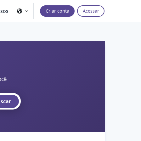
rsos
Criar conta
Acessar
ocê
scar