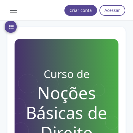
Ir para o conteúdo principal
Criar conta
Acessar
Painel lateral
Abrir índice do curso
Curso de
Noções
Básicas de
Direito