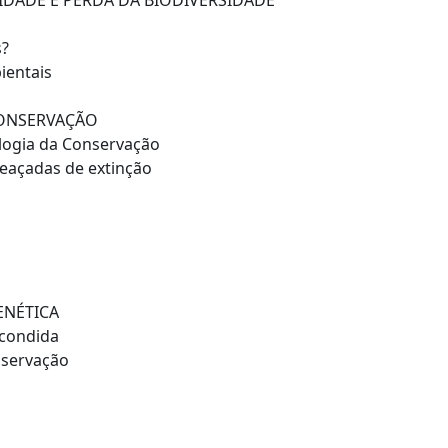
SIDADE E PERDA DA BIODIVERSIDADE
s?
ientais
CONSERVAÇÃO
logia da Conservação
eaçadas de extinção
ENÉTICA
scondida
nservação