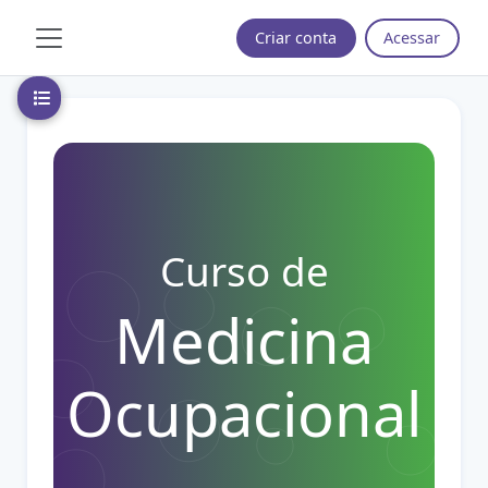
Ir para o conteúdo principal
Criar conta
Acessar
Painel lateral
Abrir índice do curso
Curso de
Medicina
Ocupacional