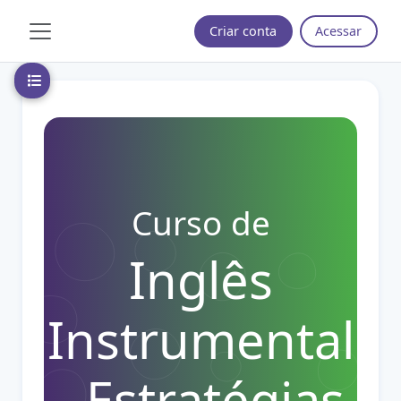
Ir para o conteúdo principal
Criar conta
Acessar
Painel lateral
Abrir índice do curso
Curso de
Inglês
Instrumental
- Estratégias