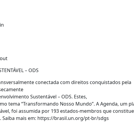
in
 out
TENTÁVEL – ODS
transversalmente conectada com direitos
conquistados pela
nsecamente
nvolvimento Sustentável – ODS. Estes,
como tema “Transformando Nosso
Mundo”. A Agenda, um pl
vel, foi
assumida por 193 estados-membros que constitu
Saiba mais em: https://brasil.un.org/pt-br/sdgs