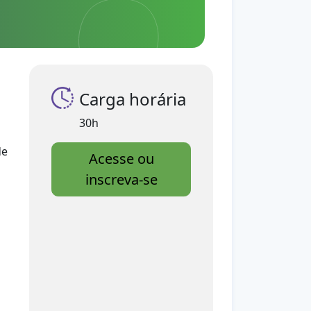
Carga horária
30h
de
Acesse ou
inscreva-se