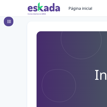
Ir para o conteúdo principal
Página inicial
Abrir índice do curso
I