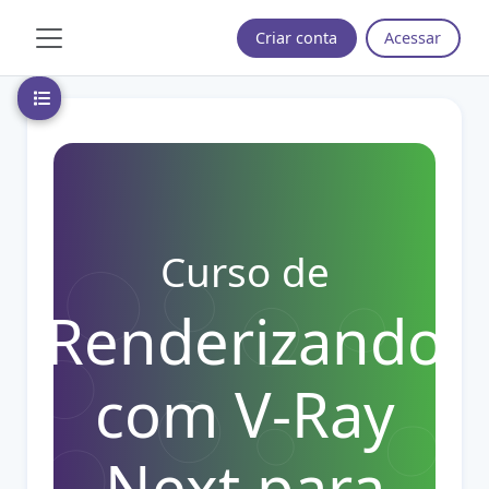
Ir para o conteúdo principal
Criar conta
Acessar
Painel lateral
Abrir índice do curso
Curso de
Renderizando
com V-Ray
Next para