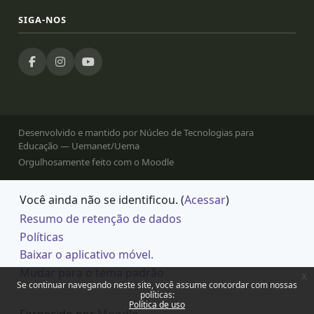
SIGA-NOS
Desenvolvido e mantido por Núcleo de Tecnologias para
Educação — Uemanet/Uema
Orgulhosamente feito com o Moodle
Você ainda não se identificou. (
Acessar
)
Resumo de retenção de dados
Políticas
Baixar o aplicativo móvel.
Mudar para o tema padrão
x
Se continuar navegando neste site, você assume concordar com nossas
políticas:
Política de uso
Fornecido por
Moodle