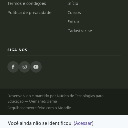
Termos e condições
Início
Política de privacidade
Cursos
Entrar
Cadastrar-se
SIGA-NOS
Desenvolvido e mantido por Núcleo de Tecnologias para
Educação — Uemanet/Uema
Orgulhosamente feito com o Moodle
Você ainda não se identificou. (
Acessar
)