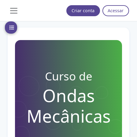
Ir para o conteúdo principal
Criar conta
Acessar
Painel lateral
Abrir índice do curso
Curso de
Ondas
Mecânicas