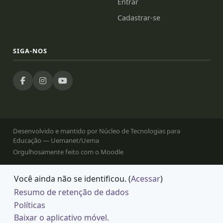
Entrar
Cadastrar-se
SIGA-NOS
Desenvolvido e mantido por Núcleo de Tecnologias para
Educação — Uemanet/Uema
Orgulhosamente feito com o Moodle
Você ainda não se identificou. (
Acessar
)
Resumo de retenção de dados
Políticas
Baixar o aplicativo móvel.