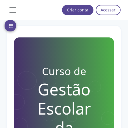
Ir para o conteúdo principal
Criar conta
Acessar
Painel lateral
Abrir índice do curso
Curso de
Gestão
Escolar
da