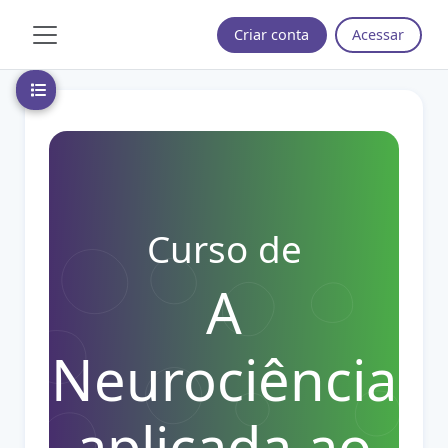
Ir para o conteúdo principal
Criar conta
Acessar
Painel lateral
Abrir índice do curso
Curso de
A
Neurociência
aplicada ao