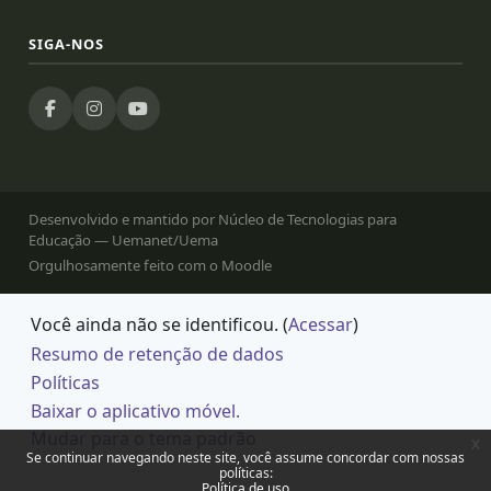
SIGA-NOS
Desenvolvido e mantido por Núcleo de Tecnologias para
Educação — Uemanet/Uema
Orgulhosamente feito com o Moodle
Você ainda não se identificou. (
Acessar
)
Resumo de retenção de dados
Políticas
Baixar o aplicativo móvel.
Mudar para o tema padrão
x
Se continuar navegando neste site, você assume concordar com nossas
políticas:
Política de uso