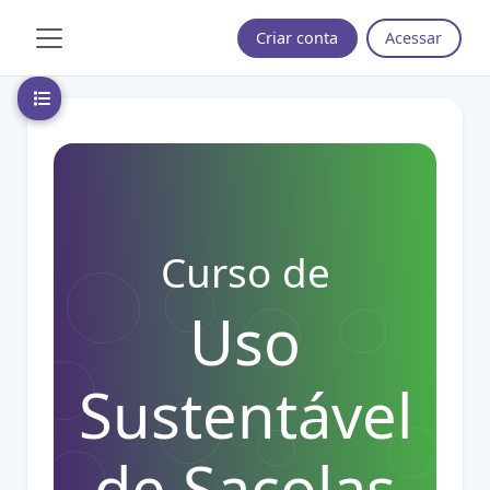
Ir para o conteúdo principal
Criar conta
Acessar
Painel lateral
Abrir índice do curso
Curso de
Uso
Sustentável
de Sacolas