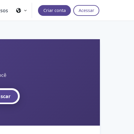
rsos
Criar conta
Acessar
ocê
scar