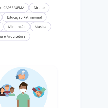
os CAPES/UEMA
Direito
Educação Patrimonial
Mineração
Música
ia e Arquitetura
ssoas com Deficiência
 de Biossegurança no Trabalho relacionadas à COVID 19