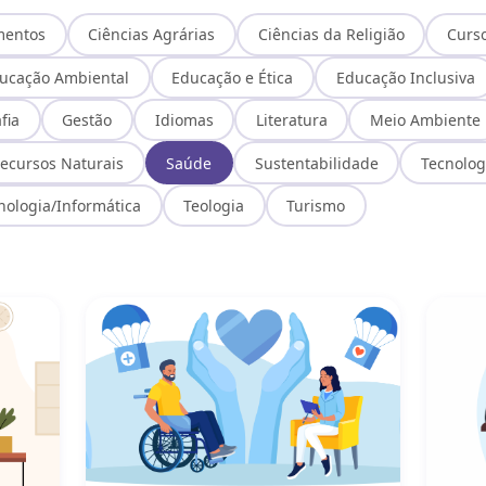
mentos
Ciências Agrárias
Ciências da Religião
Curs
ucação Ambiental
Educação e Ética
Educação Inclusiva
fia
Gestão
Idiomas
Literatura
Meio Ambiente
ecursos Naturais
Saúde
Sustentabilidade
Tecnolog
nologia/Informática
Teologia
Turismo
 à Pessoa com Deficiência
Ética e Postura Profissional no Trabalho com Pe
Noções