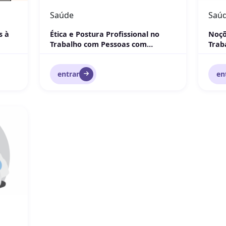
Saúde
Saú
s à
Ética e Postura Profissional no
Noçõ
Trabalho com Pessoas com
Trab
Deficiência
entrar
en