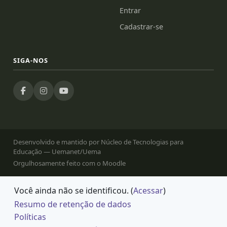
Entrar
Cadastrar-se
SIGA-NOS
Desenvolvido e mantido por Núcleo de Tecnologias para
Educação — Uemanet/Uema
Orgulhosamente feito com o Moodle
Você ainda não se identificou. (
Acessar
)
Resumo de retenção de dados
Políticas