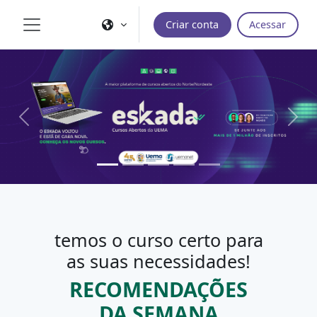
Ir para o conteúdo principal
Criar conta
Acessar
Painel lateral
Previous
Next
temos o curso certo para
as suas necessidades!
RECOMENDAÇÕES
DA SEMANA